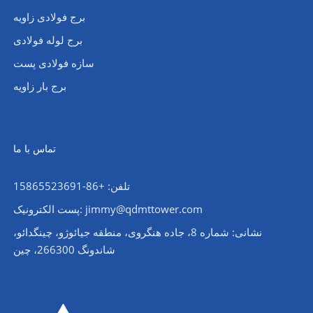
برج فولادی زاویه
برج لوله فولادی
سازه فولادی پست
برج بار زاویه
تماس با ما
تلفن: +86-15865523691
پست الکترونیک: jimmy@qdmttower.com
نشانی: شماره 8، جاده هنگروی، منطقه جیائوژو، چینگدائو،
شاندونگ 266300، چین