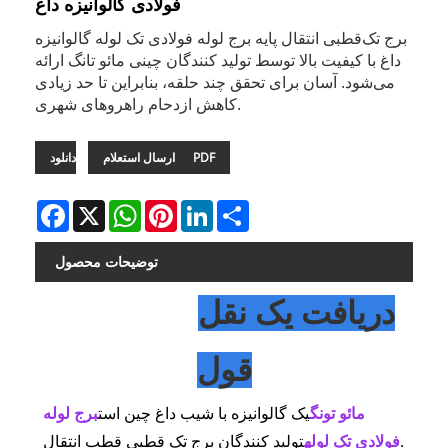
فولادی گالوانیزه داغ
برج تک‌قطبی انتقال پایه برج لوله فولادی تک لوله گالوانیزه
داغ با کیفیت بالا توسط تولید کنندگان چینی مائو تانگ ارائه
می‌شود. آسان برای تحقق چند حلقه، بنابراین تا حد زیادی
کاهش ازدحام راهروهای شهری.
دانلود PDF
ارسال استعلام
Facebook
X
WhatsApp
Pinterest
LinkedIn
Share
توضیحات محصول
دریافت یک نقل
قول
مائو تونگ
یک گالوانیزه با شیب داغ چین است
برج لوله
تولید کنندگان برج تک قطبی قطب انتقال.
فولادی تک لوله