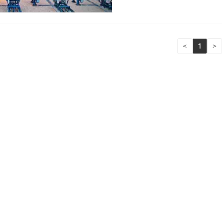
<
1
>